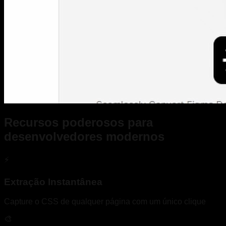
Recursos poderosos para
desenvolvedores modernos
⚡
Extração Instantânea
Capture o CSS de qualquer página com um único clique
🎨